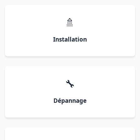
🚿
Installation
🔧
Dépannage