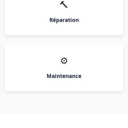
🔨
Réparation
⚙️
Maintenance