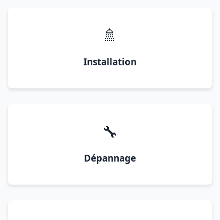
🚿
Installation
🔧
Dépannage