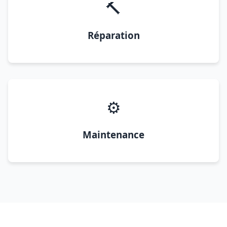
🔨
Réparation
⚙️
Maintenance