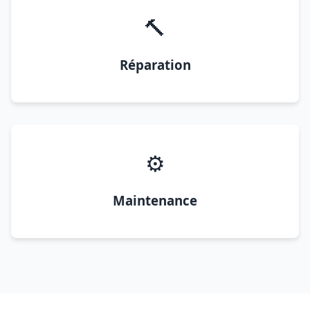
🔨
Réparation
⚙️
Maintenance