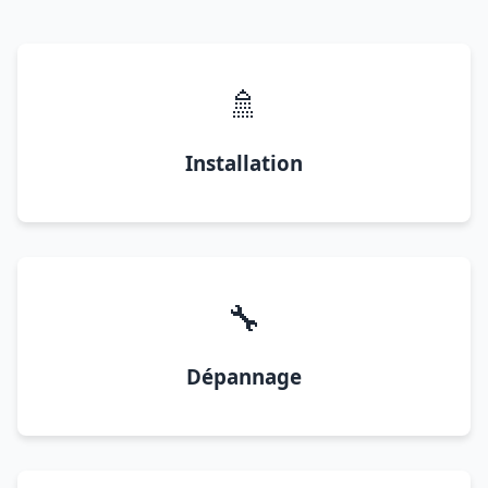
🚿
Installation
🔧
Dépannage