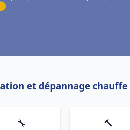
llation et dépannage chauff
🔧
🔨