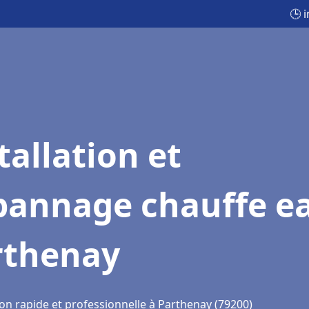
🕒 
tallation et
pannage chauffe e
rthenay
ion rapide et professionnelle à Parthenay (79200)