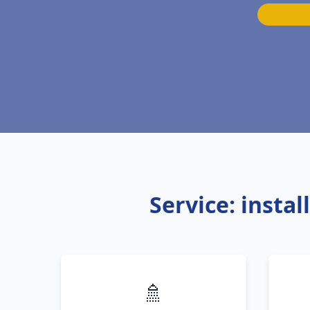
Service: insta
🚿