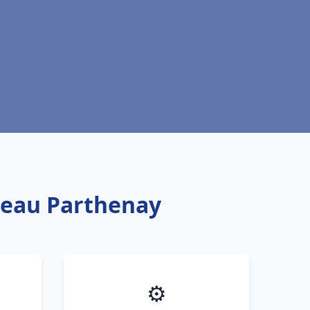
e eau Parthenay
⚙️