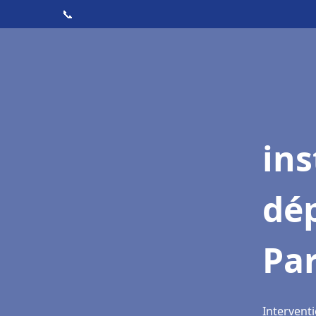
📞
ins
dé
Pa
Intervent