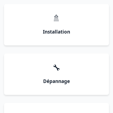
🚿
Installation
🔧
Dépannage