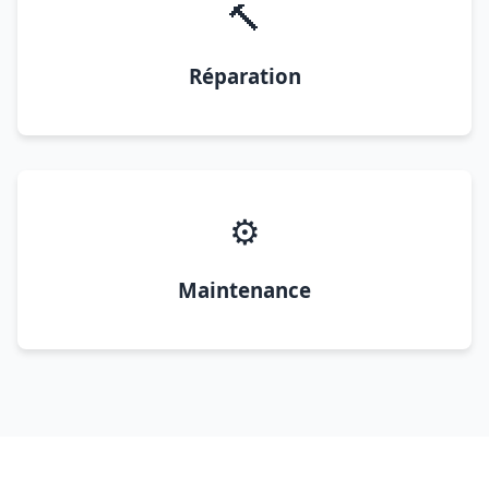
🔨
Réparation
⚙️
Maintenance