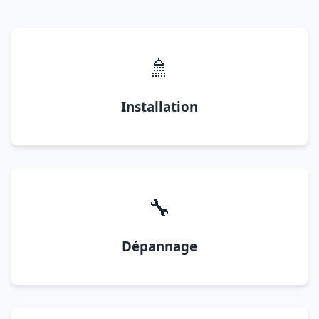
🚿
Installation
🔧
Dépannage