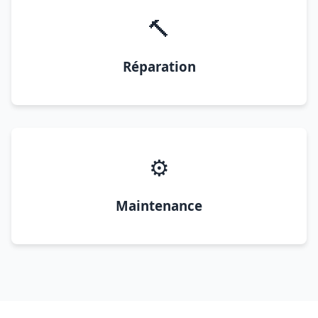
🔨
Réparation
⚙️
Maintenance