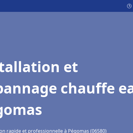
🕒
tallation et
pannage chauffe e
gomas
ion rapide et professionnelle à Pégomas (06580)