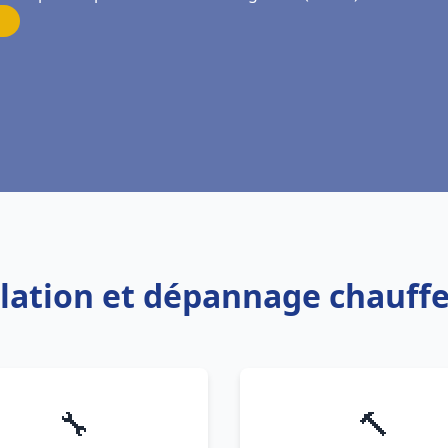
allation et dépannage chauf
🔧
🔨