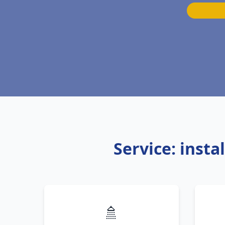
Service: inst
🚿