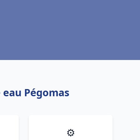
fe eau Pégomas
⚙️