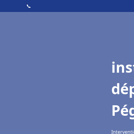
📞
ins
dé
Pé
Intervent