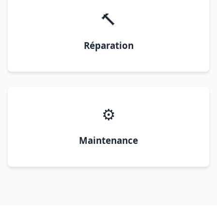
🔨
Réparation
⚙️
Maintenance