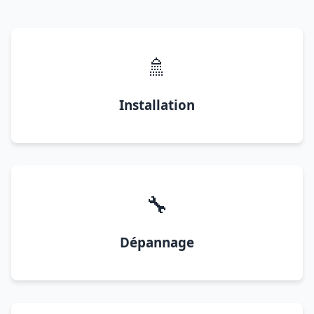
🚿
Installation
🔧
Dépannage