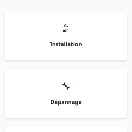
🚿
Installation
🔧
Dépannage