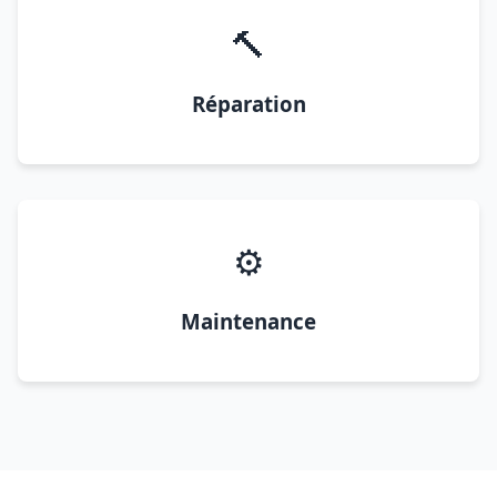
🔨
Réparation
⚙️
Maintenance