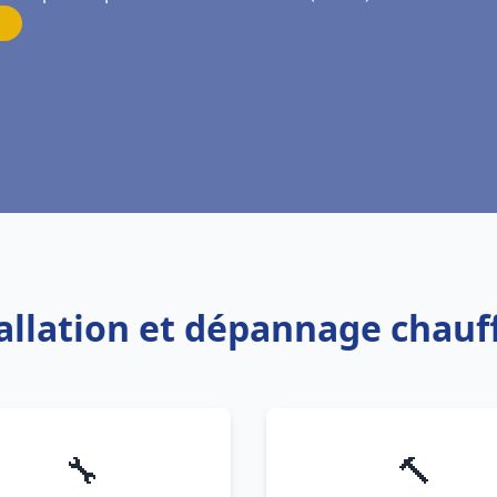
tallation et dépannage chauff
🔧
🔨