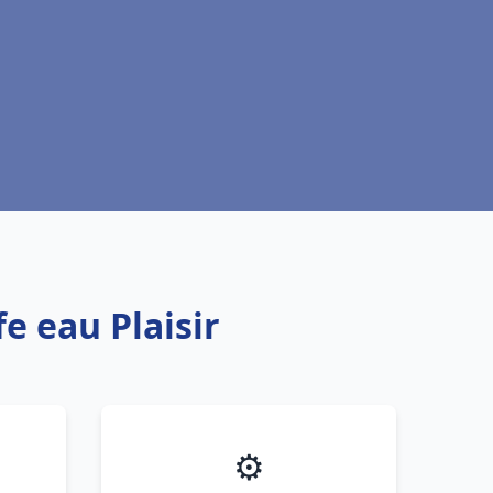
e eau Plaisir
⚙️