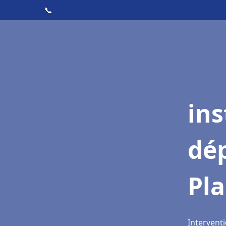
📞
ins
dé
Pla
Interventi