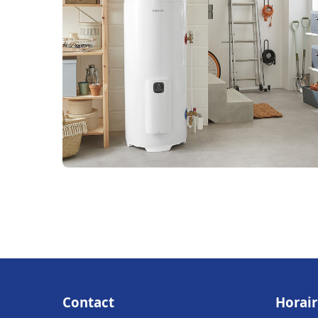
Contact
Horair