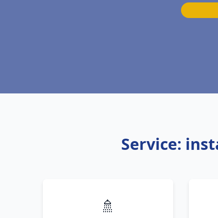
Service: ins
🚿