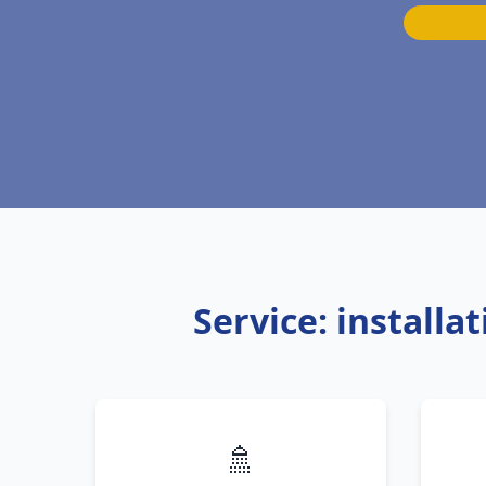
Service: install
🚿