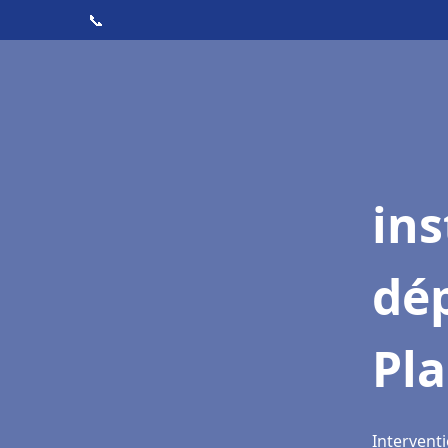
📞
ins
dé
Pl
Intervent