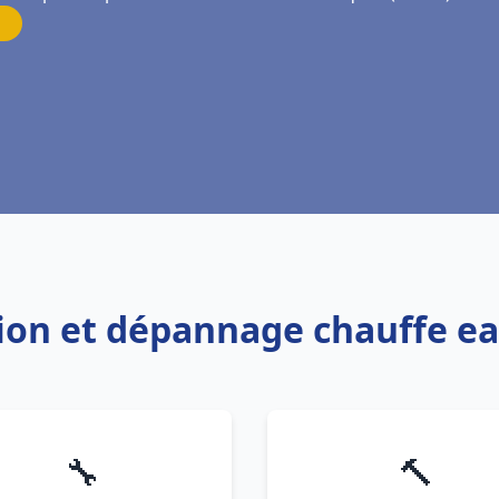
ation et dépannage chauffe e
🔧
🔨