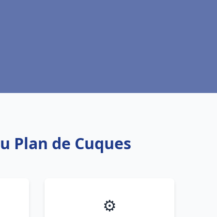
au Plan de Cuques
⚙️