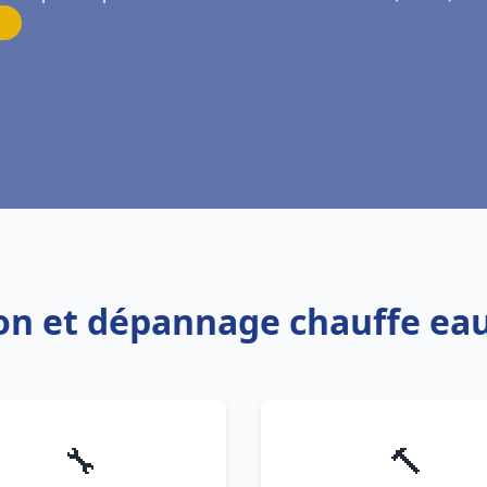
ion et dépannage chauffe eau
🔧
🔨