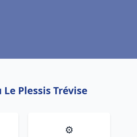
 Le Plessis Trévise
⚙️