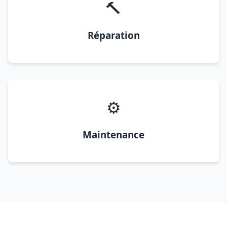
🔨
Réparation
⚙️
Maintenance