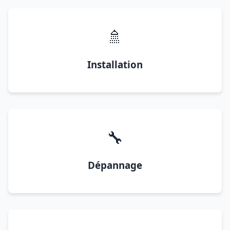
🚿
Installation
🔧
Dépannage