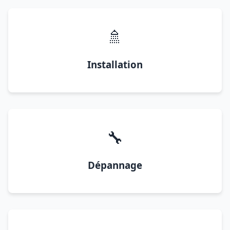
🚿
Installation
🔧
Dépannage