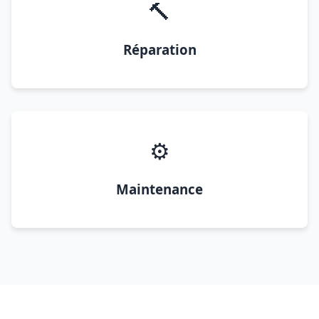
🔨
Réparation
⚙️
Maintenance