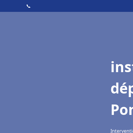
📞
ins
dé
Po
Intervent