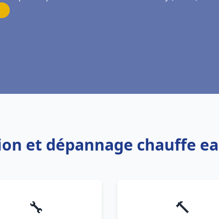
ation et dépannage chauffe e
🔧
🔨