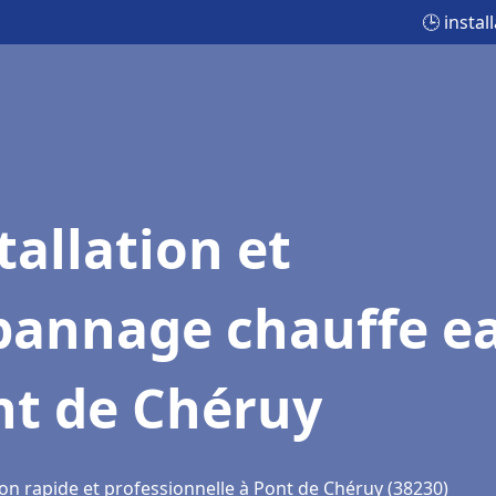
🕒 insta
tallation et
pannage chauffe e
nt de Chéruy
ion rapide et professionnelle à Pont de Chéruy (38230)