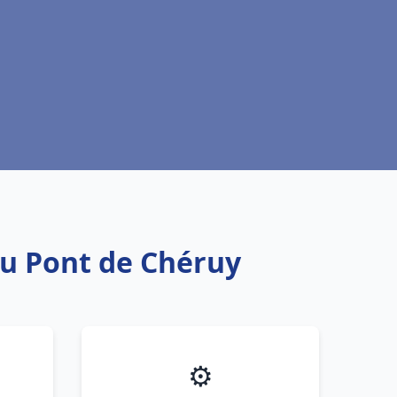
au Pont de Chéruy
⚙️