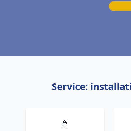
Service: install
🚿