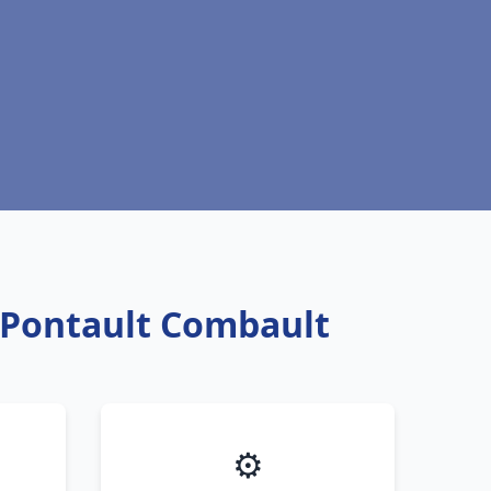
u Pontault Combault
⚙️