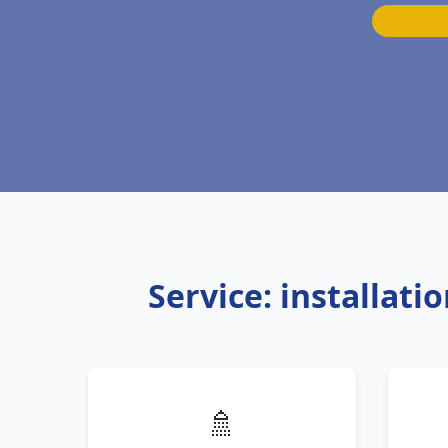
Service: installat
🚿