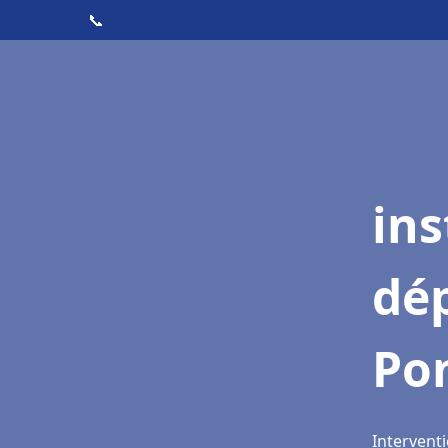
📞
ins
dé
Po
Intervent