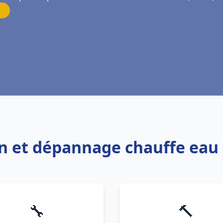
ion et dépannage chauffe ea
🔧
🔨