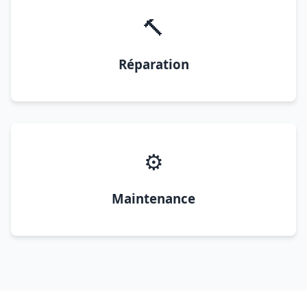
🔨
Réparation
⚙️
Maintenance