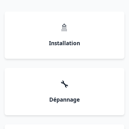
🚿
Installation
🔧
Dépannage