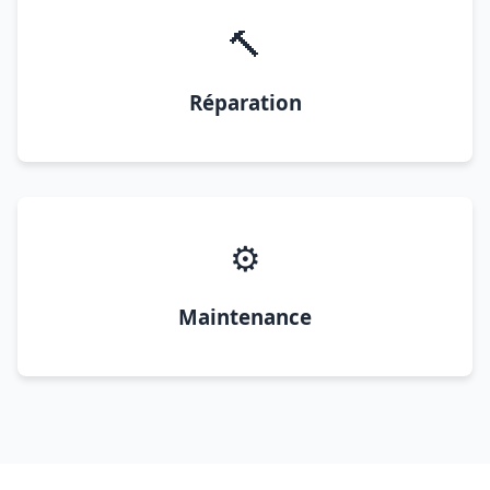
🔨
Réparation
⚙️
Maintenance