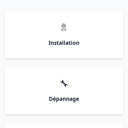
🚿
Installation
🔧
Dépannage