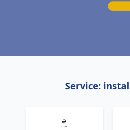
Service: insta
🚿