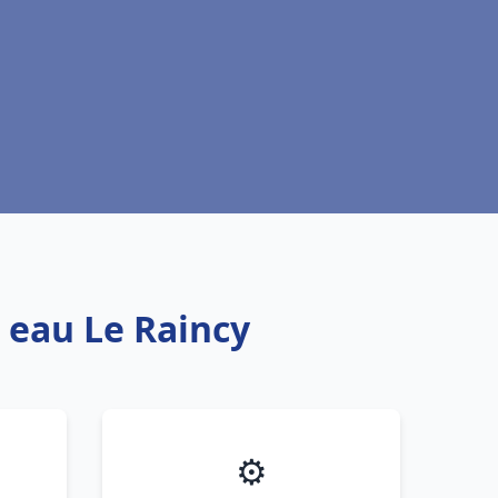
e eau Le Raincy
⚙️