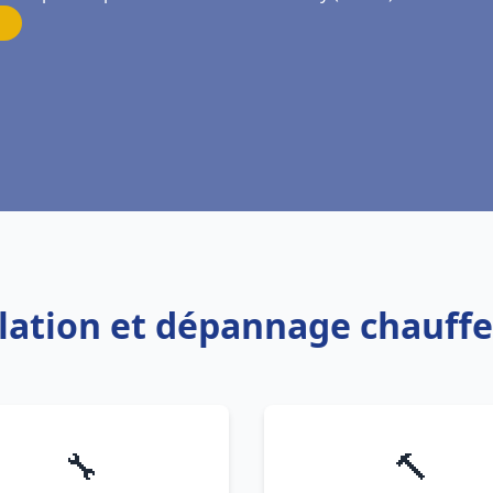
llation et dépannage chauff
🔧
🔨