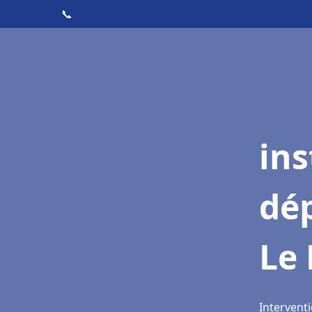
📞
ins
dé
Le 
Interventi