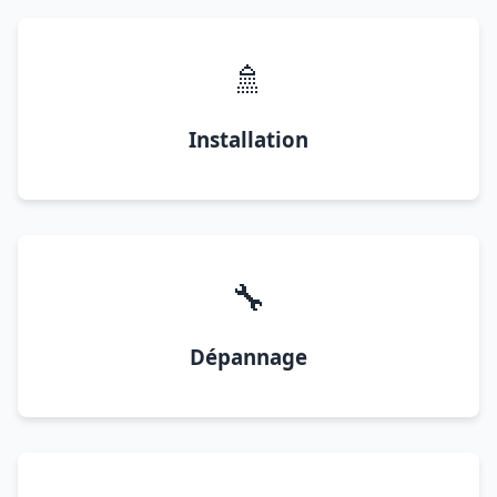
🚿
Installation
🔧
Dépannage