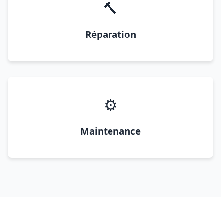
🔨
Réparation
⚙️
Maintenance