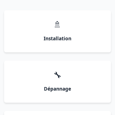
🚿
Installation
🔧
Dépannage