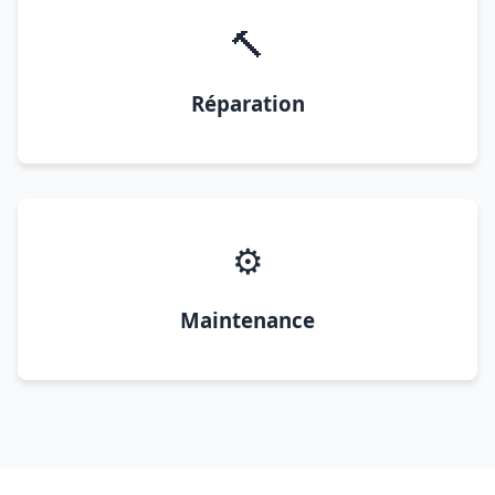
🔨
Réparation
⚙️
Maintenance