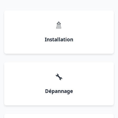
🚿
Installation
🔧
Dépannage