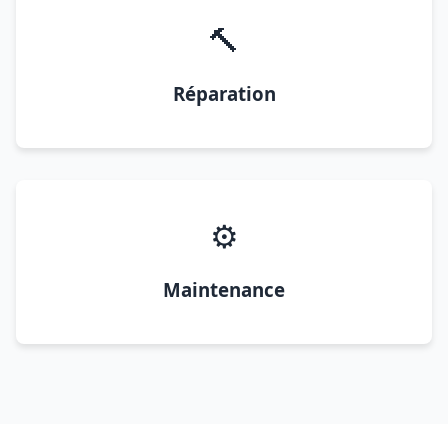
🔨
Réparation
⚙️
Maintenance