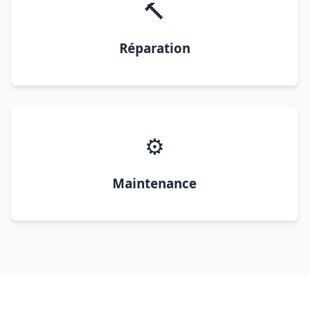
🔨
Réparation
⚙️
Maintenance