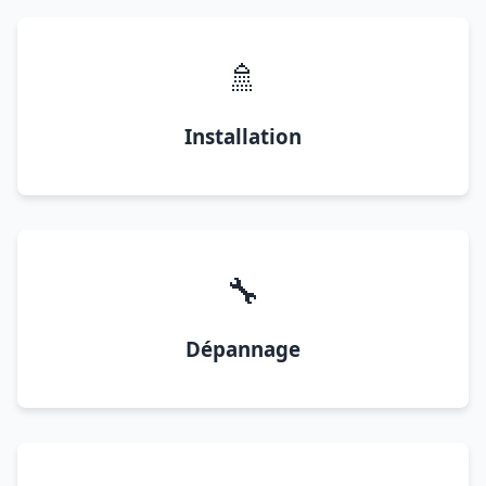
🚿
Installation
🔧
Dépannage