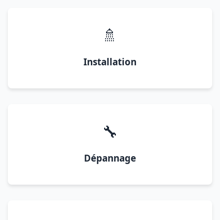
🚿
Installation
🔧
Dépannage