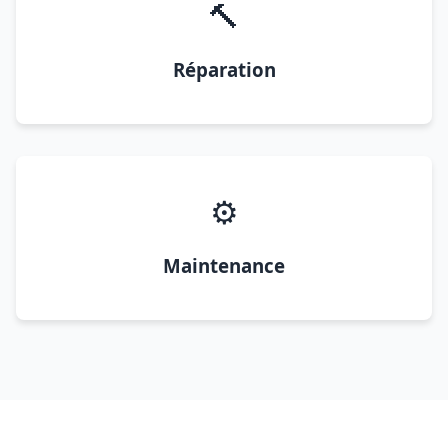
🔨
Réparation
⚙️
Maintenance