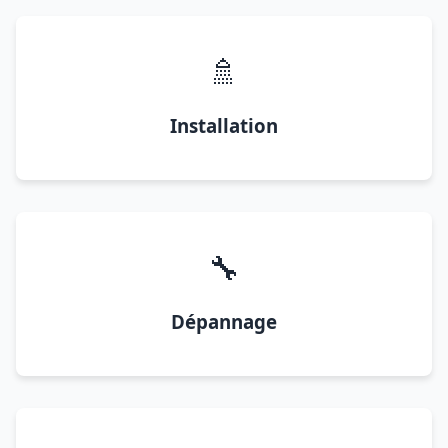
🚿
Installation
🔧
Dépannage