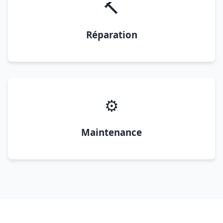
🔨
Réparation
⚙️
Maintenance