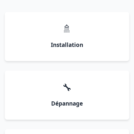
🚿
Installation
🔧
Dépannage