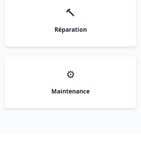
🔨
Réparation
⚙️
Maintenance