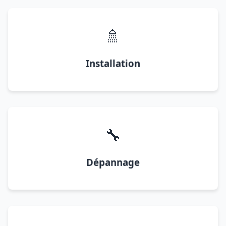
🚿
Installation
🔧
Dépannage