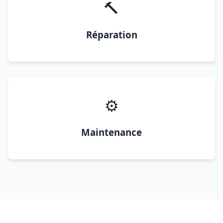
🔨
Réparation
⚙️
Maintenance