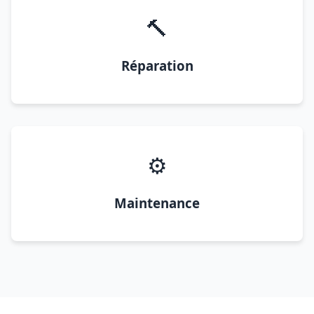
🔨
Réparation
⚙️
Maintenance