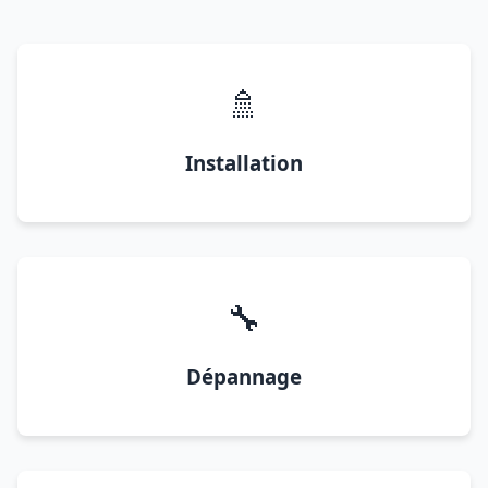
🚿
Installation
🔧
Dépannage