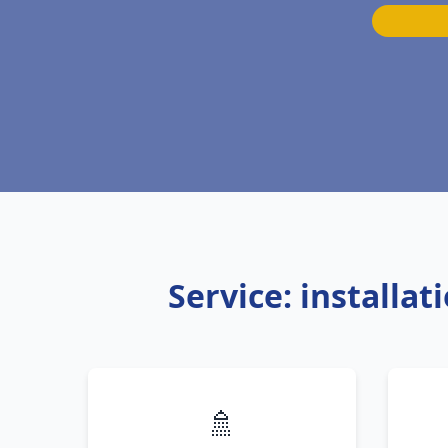
Service: installa
🚿