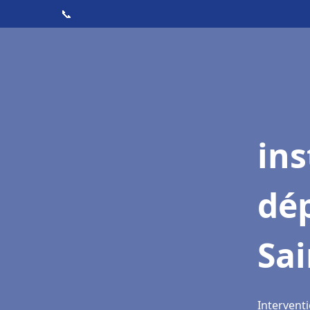
📞
ins
dé
Sai
Interventi