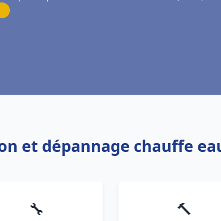
tion et dépannage chauffe ea
🔧
🔨