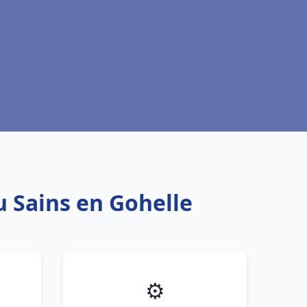
u Sains en Gohelle
⚙️