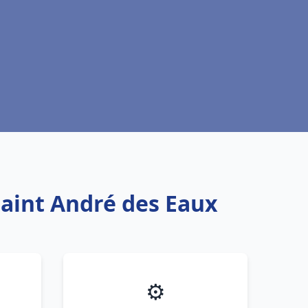
Saint André des Eaux
⚙️