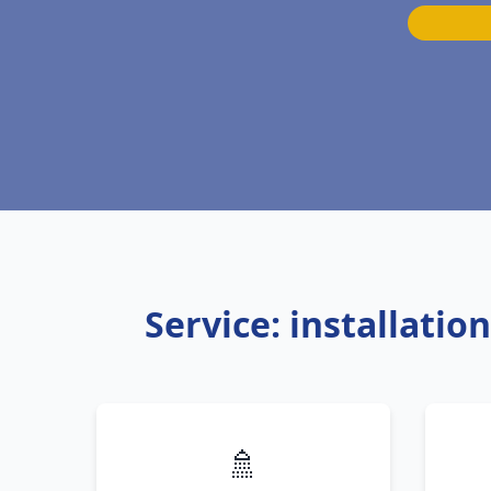
Service: installati
🚿