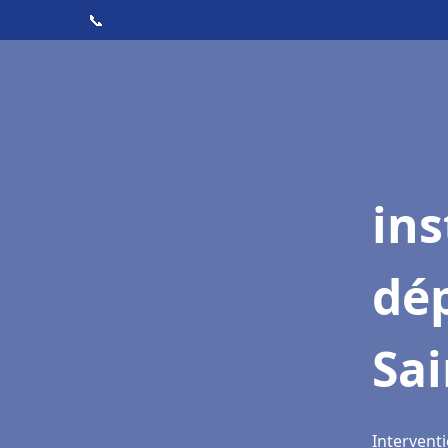
📞
ins
dé
Sai
Interventi