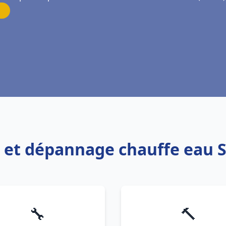
on et dépannage chauffe eau 
🔧
🔨