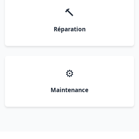
🔨
Réparation
⚙️
Maintenance