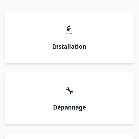
🚿
Installation
🔧
Dépannage