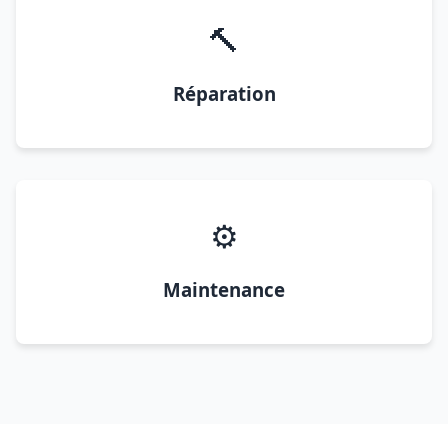
🔨
Réparation
⚙️
Maintenance