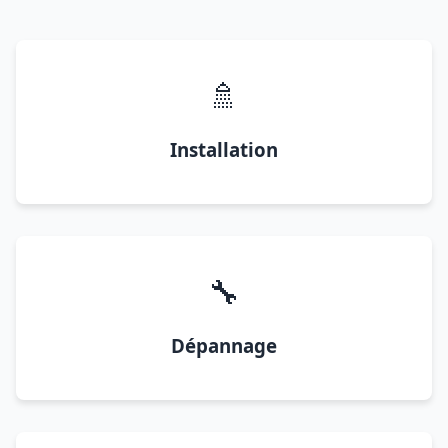
🚿
Installation
🔧
Dépannage