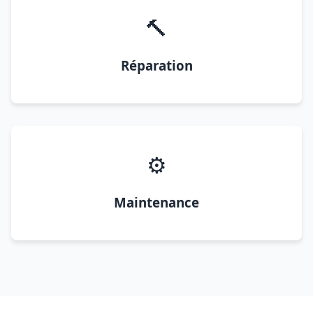
🔨
Réparation
⚙️
Maintenance