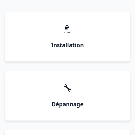
🚿
Installation
🔧
Dépannage