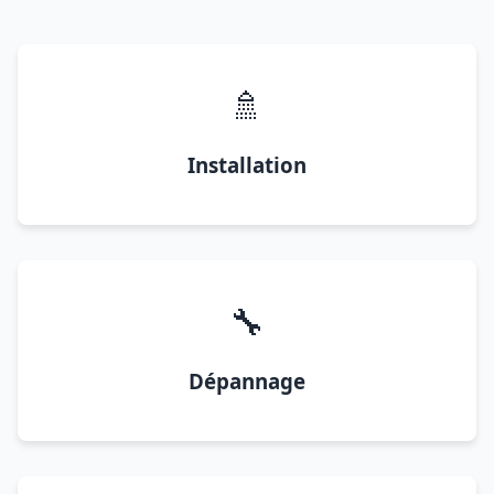
🚿
Installation
🔧
Dépannage