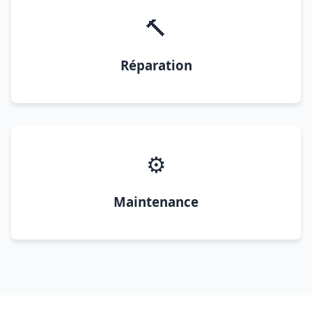
🔨
Réparation
⚙️
Maintenance