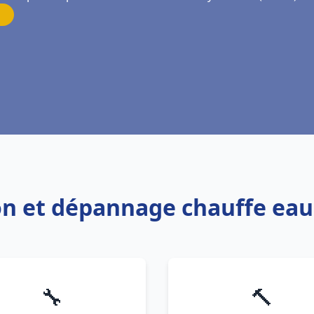
ion et dépannage chauffe eau
🔧
🔨