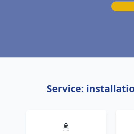
Service: installat
🚿