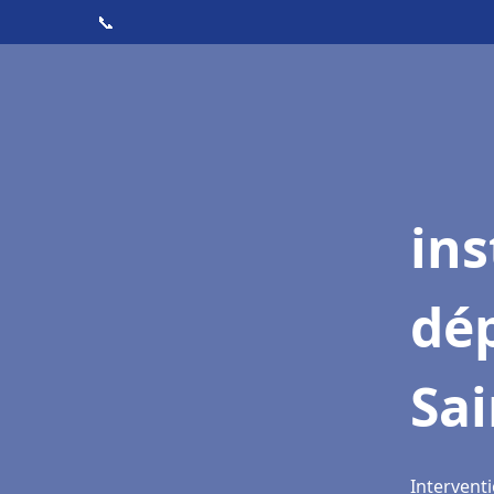
📞
ins
dé
Sai
Interventi