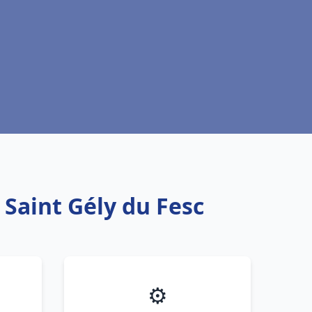
 Saint Gély du Fesc
⚙️