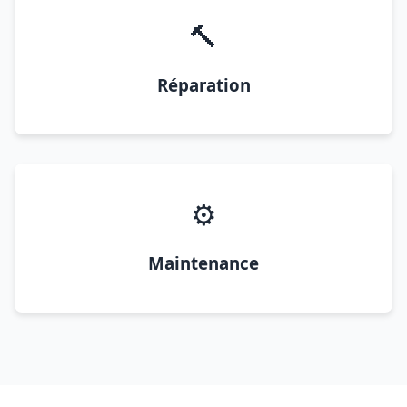
🔨
Réparation
⚙️
Maintenance