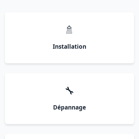
🚿
Installation
🔧
Dépannage