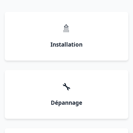
🚿
Installation
🔧
Dépannage