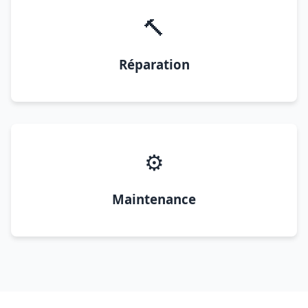
🔨
Réparation
⚙️
Maintenance