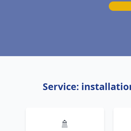
Service: installat
🚿