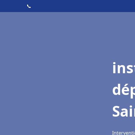
📞
ins
dé
Sai
Interventi