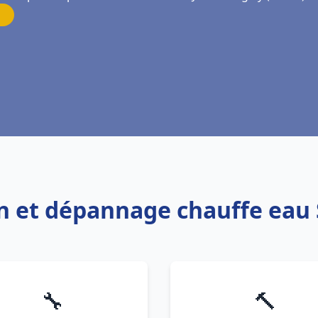
ion et dépannage chauffe eau 
🔧
🔨