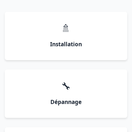
🚿
Installation
🔧
Dépannage