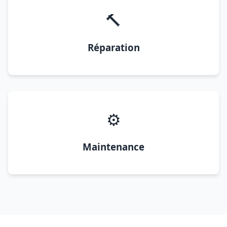
🔨
Réparation
⚙️
Maintenance