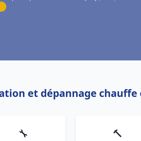
llation et dépannage chauffe 
🔧
🔨