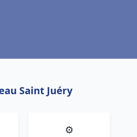
eau Saint Juéry
⚙️