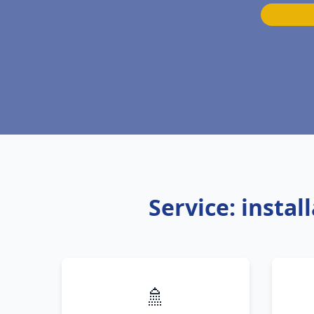
Service: insta
🚿