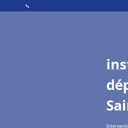
📞
ins
dé
Sai
Interventi