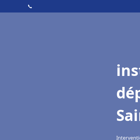
📞
ins
dé
Sai
Interventi