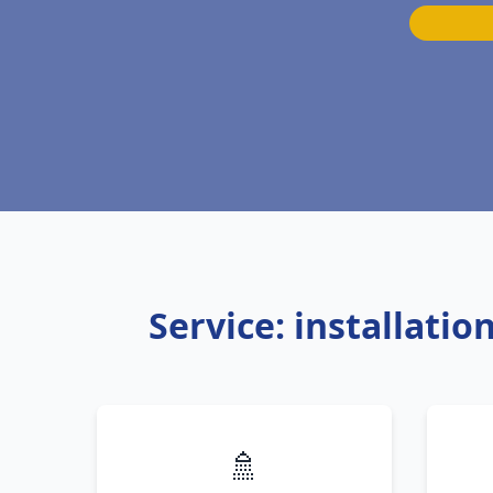
Service: installati
🚿