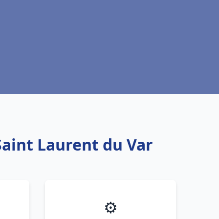
Saint Laurent du Var
⚙️