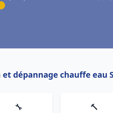
on et dépannage chauffe eau 
🔧
🔨