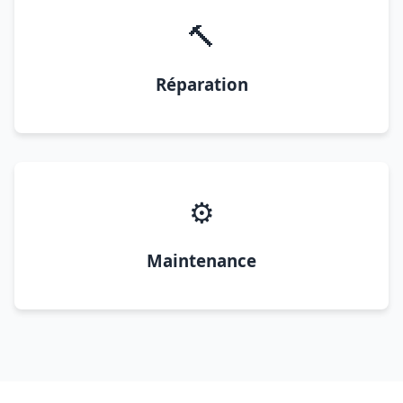
🔨
Réparation
⚙️
Maintenance