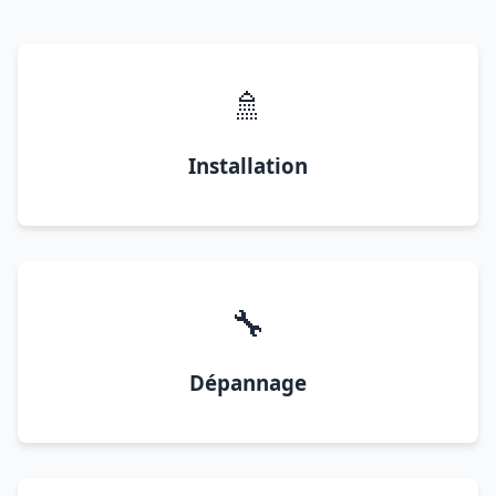
🚿
Installation
🔧
Dépannage