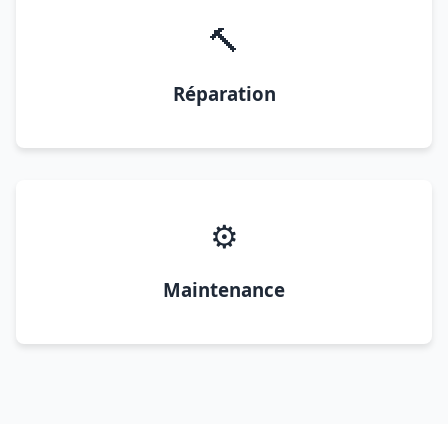
🔨
Réparation
⚙️
Maintenance