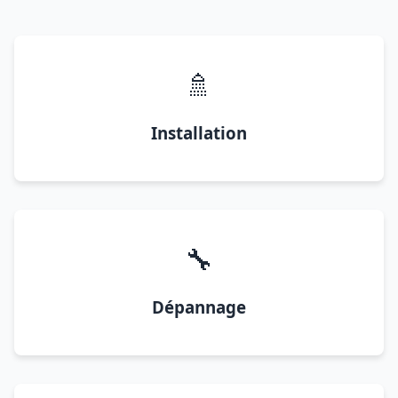
🚿
Installation
🔧
Dépannage