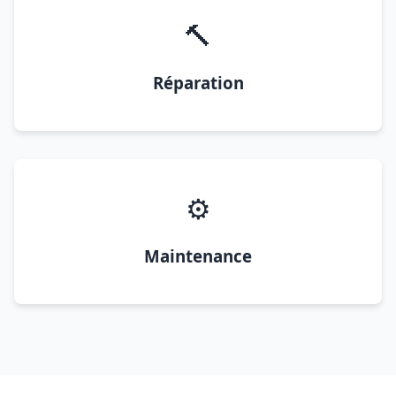
🔨
Réparation
⚙️
Maintenance