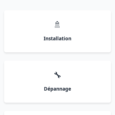
🚿
Installation
🔧
Dépannage