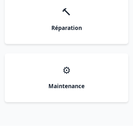
🔨
Réparation
⚙️
Maintenance