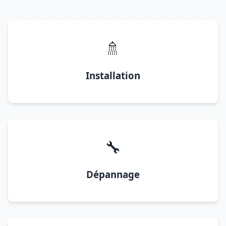
🚿
Installation
🔧
Dépannage