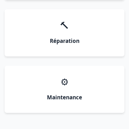
🔨
Réparation
⚙️
Maintenance