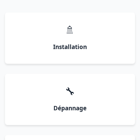
🚿
Installation
🔧
Dépannage