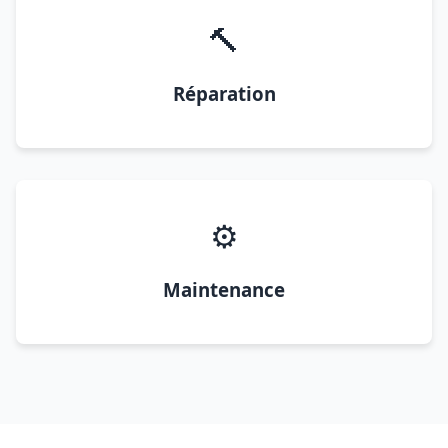
🔨
Réparation
⚙️
Maintenance