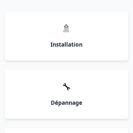
🚿
Installation
🔧
Dépannage