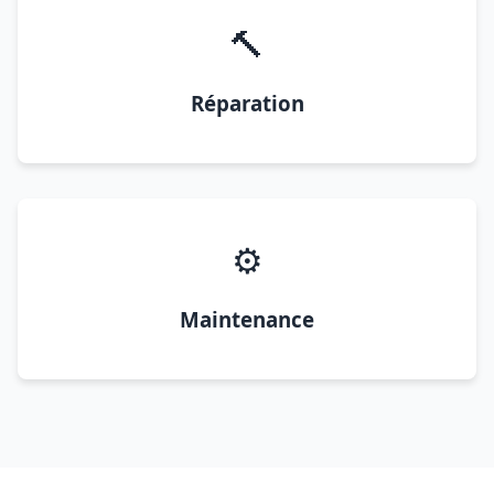
🔨
Réparation
⚙️
Maintenance