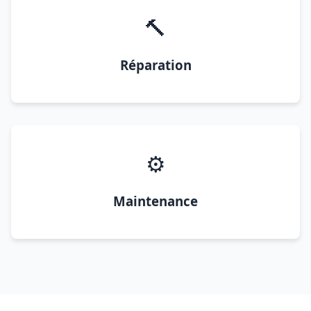
🔨
Réparation
⚙️
Maintenance