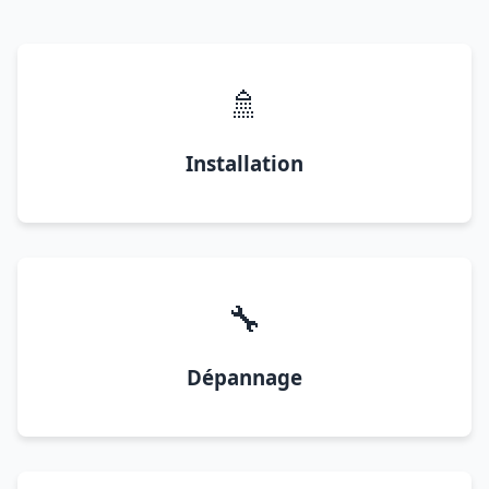
🚿
Installation
🔧
Dépannage