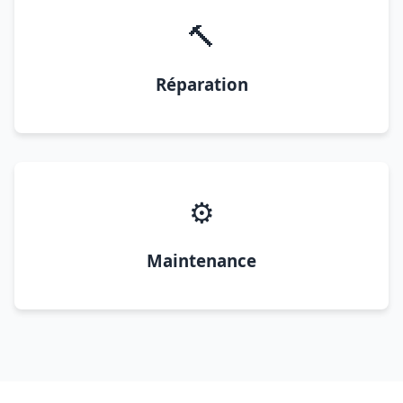
🔨
Réparation
⚙️
Maintenance