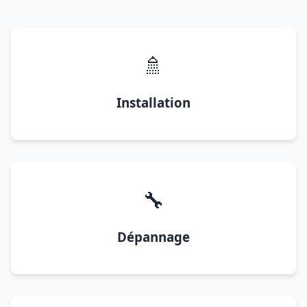
🚿
Installation
🔧
Dépannage